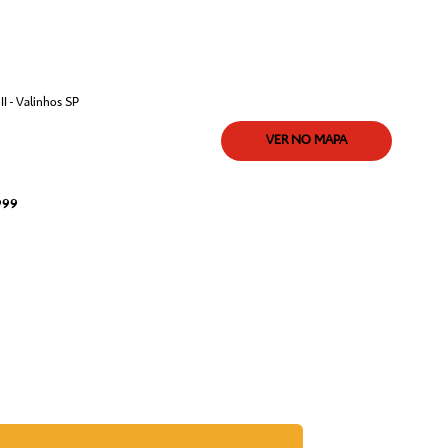
I - Valinhos SP
VER NO MAPA
999