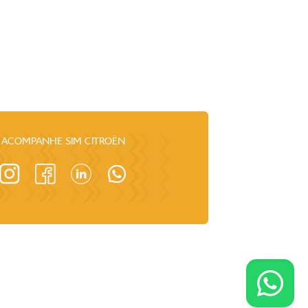
ACOMPANHE
SIM CITROËN