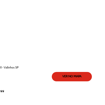
I - Valinhos SP
VER NO MAPA
999