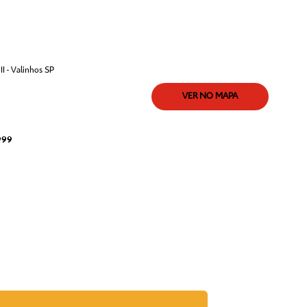
I - Valinhos SP
VER NO MAPA
999