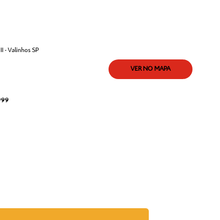
I - Valinhos SP
VER NO MAPA
999