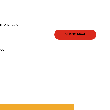
I - Valinhos SP
VER NO MAPA
999