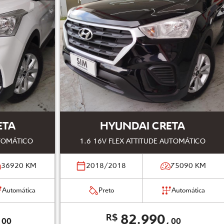
ETA
HYUNDAI CRETA
UTOMÁTICO
1.6 16V FLEX ATTITUDE AUTOMÁTICO
36920
KM
2018/2018
75090
KM
Automática
Preto
Automática
,
82.990,
R$
00
00