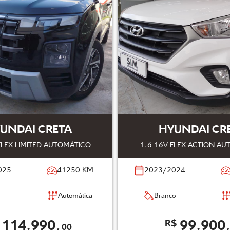
UNDAI CRETA
HYUNDAI CR
 FLEX LIMITED AUTOMÁTICO
1.6 16V FLEX ACTION A
025
41250
KM
2023/2024
Automática
Branco
114.990,
99.900
R$
00