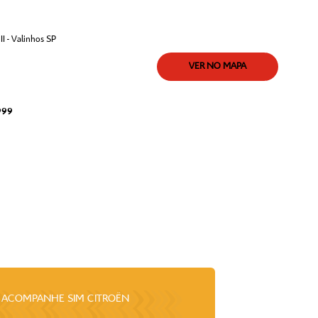
I - Valinhos SP
VER NO MAPA
999
ACOMPANHE
SIM CITROËN