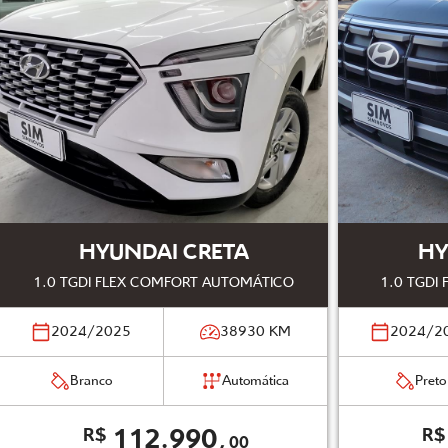
HYUNDAI CRETA
HY
1.0 TGDI FLEX COMFORT AUTOMÁTICO
1.0 TGDI
2024/2025
38930
KM
2024/2
Branco
Automática
Preto
112.990,
R$
R$
00