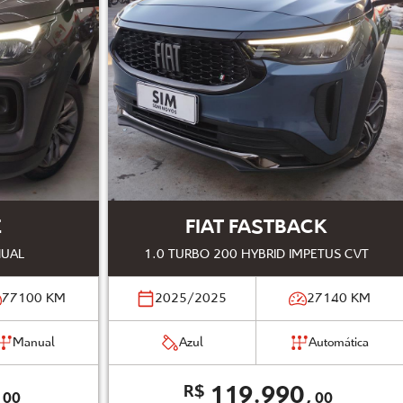
E
FIAT FASTBACK
NUAL
1.0 TURBO 200 HYBRID IMPETUS CVT
77100
KM
2025/2025
27140
KM
Manual
Azul
Automática
,
119.990,
R$
00
00