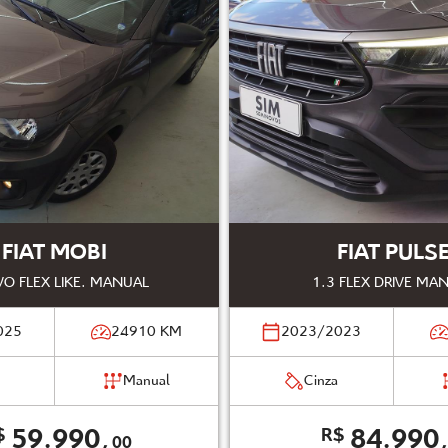
FIAT MOBI
FIAT PULS
VO FLEX LIKE. MANUAL
1.3 FLEX DRIVE MA
025
24910
KM
2023/2023
Manual
Cinza
59.990,
84.990
$
R$
00