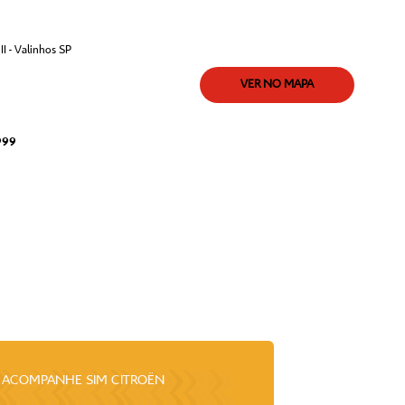
I - Valinhos SP
VER NO MAPA
999
ACOMPANHE
SIM CITROËN