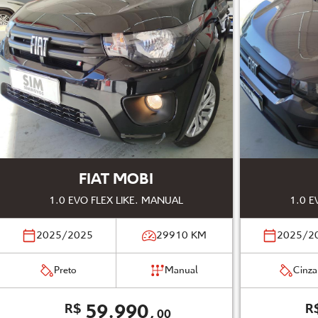
FIAT MOBI
1.0 EVO FLEX LIKE. MANUAL
1.0 E
2025/2025
29910
KM
2025/2
Preto
Manual
Cinza
59.990,
R$
R
00