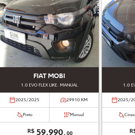
FIAT MOBI
1.0 EVO FLEX LIKE. MANUAL
1.0 E
2025/2025
29910
KM
2025/2
Preto
Manual
Cinza
59.990,
R$
R
00