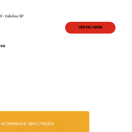
I - Valinhos SP
VER NO MAPA
999
ACOMPANHE
SIM CITROËN