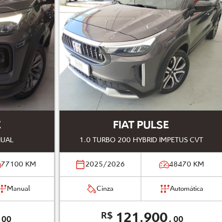
E
FIAT PULSE
NUAL
1.0 TURBO 200 HYBRID IMPETUS CVT
77100
KM
2025/2026
48470
KM
Manual
Cinza
Automática
,
121.900,
R$
00
00