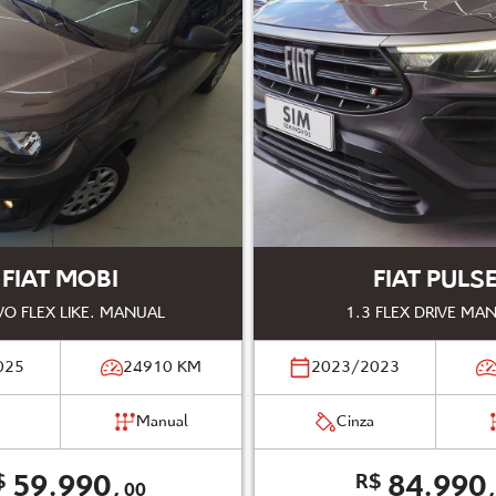
FIAT MOBI
FIAT PULS
VO FLEX LIKE. MANUAL
1.3 FLEX DRIVE MA
025
24910
KM
2023/2023
Manual
Cinza
59.990,
84.990
$
R$
00