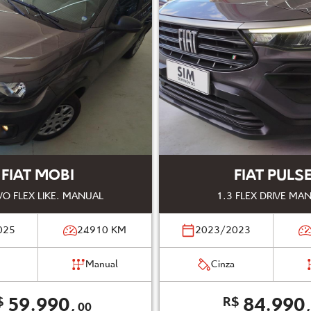
FIAT MOBI
FIAT PULS
VO FLEX LIKE. MANUAL
1.3 FLEX DRIVE MA
025
24910
KM
2023/2023
Manual
Cinza
59.990,
84.990
$
R$
00