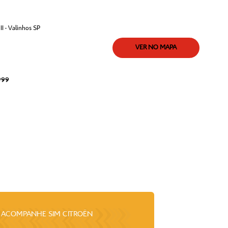
I - Valinhos SP
VER NO MAPA
999
ACOMPANHE
SIM CITROËN