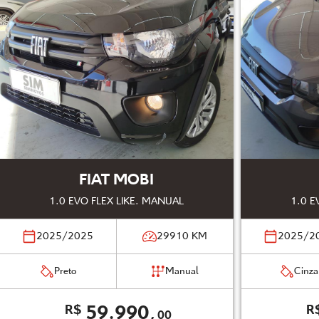
FIAT MOBI
1.0 EVO FLEX LIKE. MANUAL
1.0 E
2025/2025
29910
KM
2025/2
Preto
Manual
Cinza
59.990,
R$
R
00