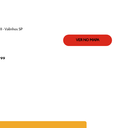
I - Valinhos SP
VER NO MAPA
999