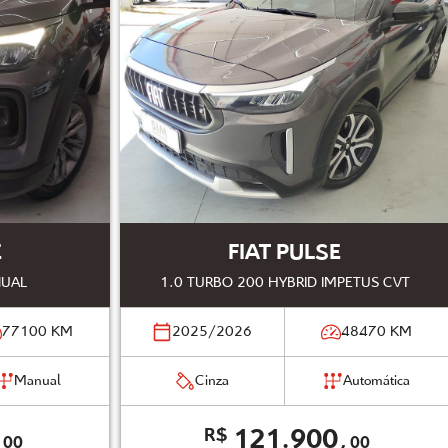
E
FIAT PULSE
NUAL
1.0 TURBO 200 HYBRID IMPETUS CVT
77100
KM
2025/2026
48470
KM
Manual
Cinza
Automática
,
121.900,
R$
00
00