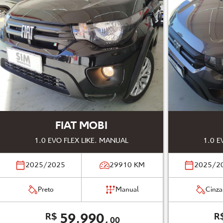
FIAT MOBI
1.0 EVO FLEX LIKE. MANUAL
1.0 E
2025/2025
29910
KM
2025/2
Preto
Manual
Cinza
59.990,
R$
R
00