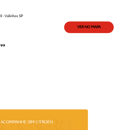
I - Valinhos SP
VER NO MAPA
999
ACOMPANHE
SIM CITROËN