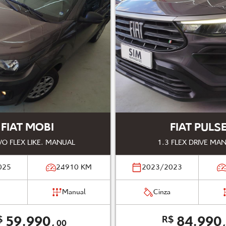
FIAT MOBI
FIAT PULS
VO FLEX LIKE. MANUAL
1.3 FLEX DRIVE MA
025
24910
KM
2023/2023
Manual
Cinza
59.990,
84.990
$
R$
00