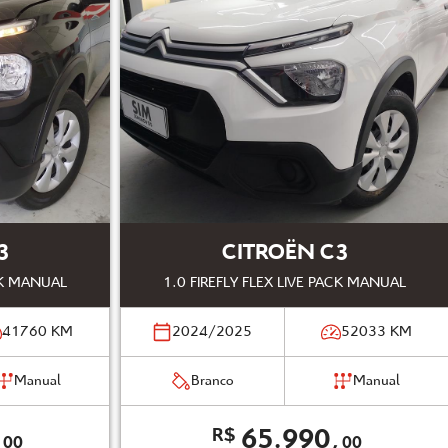
3
CITROËN C3
ACK MANUAL
1.0 FIREFLY FLEX LIVE PACK MANUAL
41760
KM
2024/2025
52033
KM
Manual
Branco
Manual
,
65.990,
R$
00
00