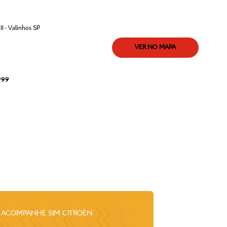
I - Valinhos SP
VER NO MAPA
999
ACOMPANHE
SIM CITROËN