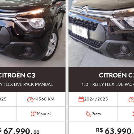
CITROËN C3
CITROËN C
LY FLEX LIVE PACK MANUAL
1.0 FIREFLY FLEX LIVE P
025
44560
KM
2024/2025
Manual
Preto
67.990,
63.990
$
R$
00